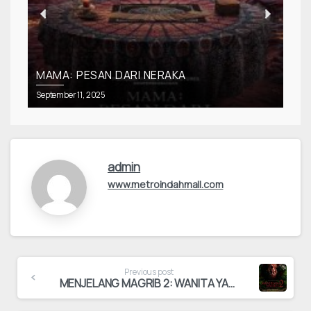
MAMA: PESAN DARI NERAKA
September 11, 2025
S
admin
www.metroindahmall.com
Previous post
MENJELANG MAGRIB 2: WANITA YANG DIRANTAI